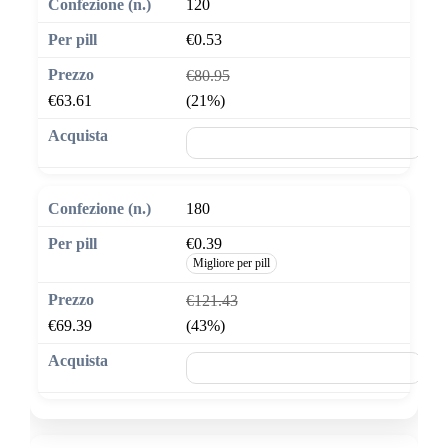
120
€0.53
€80.95
€63.61
(21%)
🛒 Aggiungi al carrello
180
€0.39
Migliore per pill
€121.43
€69.39
(43%)
🛒 Aggiungi al carrello