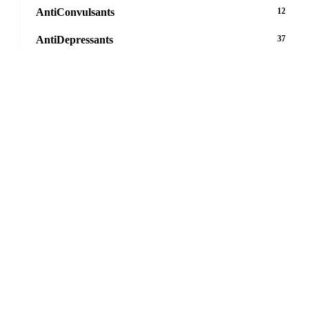
AntiConvulsants
12
AntiDepressants
37
AntiFungals
8
AntiParasitics
11
AntiPsychotic
14
AntiVirals
27
Anxiety
16
Arthritis
29
Asthma
30
Birth Control
5
Blood Pressure
63