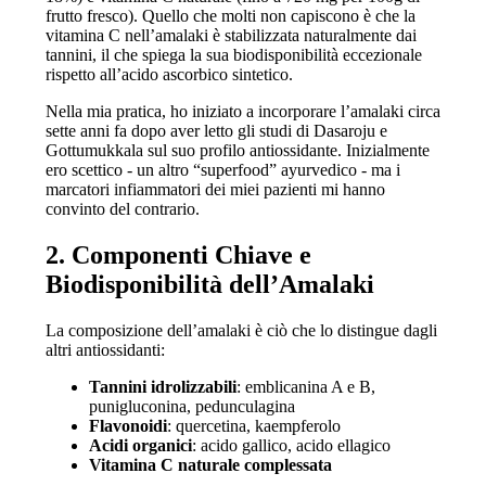
frutto fresco). Quello che molti non capiscono è che la
vitamina C nell’amalaki è stabilizzata naturalmente dai
tannini, il che spiega la sua biodisponibilità eccezionale
rispetto all’acido ascorbico sintetico.
Nella mia pratica, ho iniziato a incorporare l’amalaki circa
sette anni fa dopo aver letto gli studi di Dasaroju e
Gottumukkala sul suo profilo antiossidante. Inizialmente
ero scettico - un altro “superfood” ayurvedico - ma i
marcatori infiammatori dei miei pazienti mi hanno
convinto del contrario.
2. Componenti Chiave e
Biodisponibilità dell’Amalaki
La composizione dell’amalaki è ciò che lo distingue dagli
altri antiossidanti:
Tannini idrolizzabili
: emblicanina A e B,
punigluconina, pedunculagina
Flavonoidi
: quercetina, kaempferolo
Acidi organici
: acido gallico, acido ellagico
Vitamina C naturale complessata