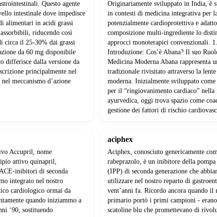
gastrointestinali. Questo agente
Originariamente sviluppato in India, è s
ivello intestinale dove impedisce
in contesti di medicina integrativa per l
idi alimentari in acidi grassi
potenzialmente cardioprotettiva e adatt
 assorbibili, riducendo così
composizione multi-ingrediente lo disti
di circa il 25-30% dai grassi
approcci monoterapici convenzionali. 1
azione da 60 mg disponibile
Introduzione: Cos’è Abana? Il suo Ruol
 differisce dalla versione da
Medicina Moderna Abana rappresenta u
scrizione principalmente nel
tradizionale rivisitato attraverso la lente
e nel meccanismo d’azione
moderna. Inizialmente sviluppato come
per il “ringiovanimento cardiaco” nella
ayurvedica, oggi trova spazio come coa
gestione dei fattori di rischio cardiovasc
aciphex
sivo Accupril, nome
Aciphex, conosciuto genericamente co
pio attivo quinapril,
rabeprazolo, è un inibitore della pompa
 ACE-inibitori di seconda
(IPP) di seconda generazione che abbia
mo integrato nel nostro
utilizzare nel nostro reparto di gastroen
ico cardiologico ormai da
vent’anni fa. Ricordo ancora quando il 
intamente quando iniziammo a
primario portò i primi campioni - erano
nni ‘90, sostituendo
scatoline blu che promettevano di rivolu