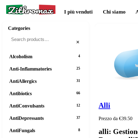
Zithromax
I più venduti
Chi siamo
Categories
×
Alcoholism
4
Anti-Inflammatories
25
AntiAllergics
31
Antibiotics
66
Alli
AntiConvulsants
12
AntiDepressants
37
Prezzo da €39.50
alli: Gestio
AntiFungals
8