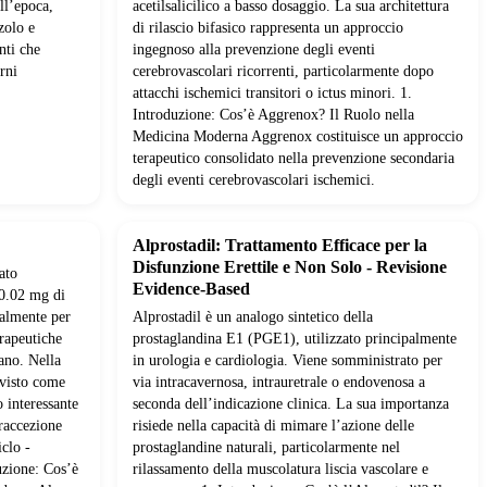
ll’epoca,
acetilsalicilico a basso dosaggio. La sua architettura
zolo e
di rilascio bifasico rappresenta un approccio
nti che
ingegnoso alla prevenzione degli eventi
rni
cerebrovascolari ricorrenti, particolarmente dopo
attacchi ischemici transitori o ictus minori. 1.
Introduzione: Cos’è Aggrenox? Il Ruolo nella
Medicina Moderna Aggrenox costituisce un approccio
terapeutico consolidato nella prevenzione secondaria
degli eventi cerebrovascolari ischemici.
Alprostadil: Trattamento Efficace per la
Disfunzione Erettile e Non Solo - Revisione
ato
Evidence-Based
 0.02 mg di
palmente per
Alprostadil è un analogo sintetico della
erapeutiche
prostaglandina E1 (PGE1), utilizzato principalmente
ano. Nella
in urologia e cardiologia. Viene somministrato per
 visto come
via intracavernosa, intrauretrale o endovenosa a
 interessante
seconda dell’indicazione clinica. La sua importanza
traccezione
risiede nella capacità di mimare l’azione delle
clo -
prostaglandine naturali, particolarmente nel
uzione: Cos’è
rilassamento della muscolatura liscia vascolare e