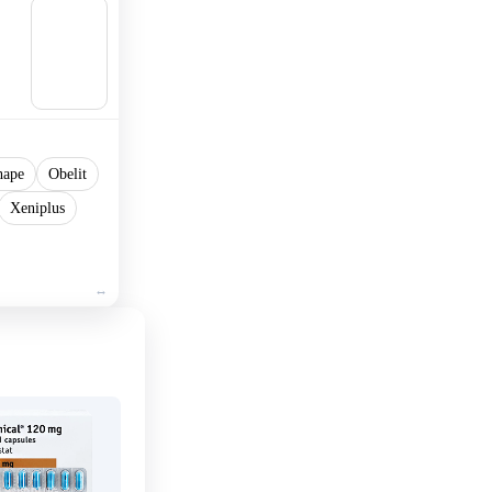
🛒
Aggiu
ngi al
carrell
o
hape
Obelit
Xeniplus