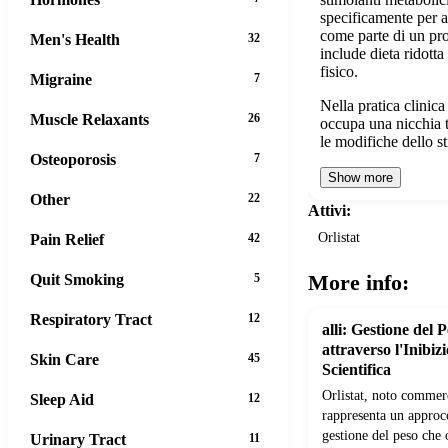
specificamente per 
come parte di un p
Men's Health
32
include dieta ridotta 
fisico.
Migraine
7
Nella pratica clini
Muscle Relaxants
26
occupa una nicchia t
le modifiche dello st
Osteoporosis
7
Show more
Other
22
Attivi:
Orlistat
Pain Relief
42
More info:
Quit Smoking
5
Respiratory Tract
12
alli: Gestione del 
attraverso l'Inibiz
Skin Care
45
Scientifica
Orlistat, noto commer
Sleep Aid
12
rappresenta un approc
gestione del peso che 
Urinary Tract
11