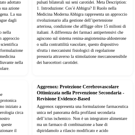
tato adottato
pulsati bilaterali sui seni carotidei. Meta Description:
a sua azione
1. Introduzione: Cos’è Abhigra? Il Ruolo nella
ogena. La sua
Medicina Moderna Abhigra rappresenta un approccio
ngue dagli
rivoluzionario alla gestione dell’ipertensione
.
arteriosa, condizione che affligge oltre 15 milioni di
o nella
italiani. A differenza dei farmaci antipertensivi che
n approccio
agiscono sul sistema renina-angiotensina-aldosterone
 scientifica
o sulla contrattilità vascolare, questo dispositivo
 formulazione
sfrutta i meccanismi fisiologici di regolazione
 medicina
pressoria attraverso la stimolazione meccanosensibile
diuvante nella
dei barocettori carotidei.
olare.
Aggrenox: Protezione Cerebrovascolare
Ottimizzata nella Prevenzione Secondaria -
me
Revisione Evidence-Based
 protonica
mo iniziato a
Aggrenox rappresenta una formulazione farmaceutica
terologia circa
unica nel panorama della profilassi secondaria
nostro
dell’ictus ischemico. Non è un integratore alimentare
 queste
ma un farmaco di combinazione a base di
zionare il
dipiridamolo a rilascio modificato e acido