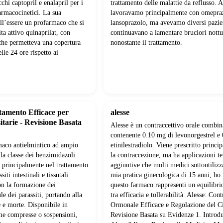
chi captopril e enalapril per i
trattamento delle malattie da reflusso. A
farmacocinetici. La sua
lavoravamo principalmente con omepra
ell’essere un profarmaco che si
lansoprazolo, ma avevamo diversi pazie
ta attivo quinaprilat, con
continuavano a lamentare bruciori nottu
che permetteva una copertura
nonostante il trattamento.
elle 24 ore rispetto ai
tamento Efficace per
alesse
itarie - Revisione Basata
Alesse è un contraccettivo orale combin
contenente 0.10 mg di levonorgestrel e
maco antielmintico ad ampio
etinilestradiolo. Viene prescritto princi
lla classe dei benzimidazoli
la contraccezione, ma ha applicazioni t
 principalmente nel trattamento
aggiuntive che molti medici sottoutilizz
iti intestinali e tissutali.
mia pratica ginecologica di 15 anni, ho
on la formazione dei
questo farmaco rappresenti un equilibrio
le dei parassiti, portando alla
tra efficacia e tollerabilità. Alesse: Con
 e morte. Disponibile in
Ormonale Efficace e Regolazione del Ci
me compresse o sospensioni,
Revisione Basata su Evidenze 1. Introd