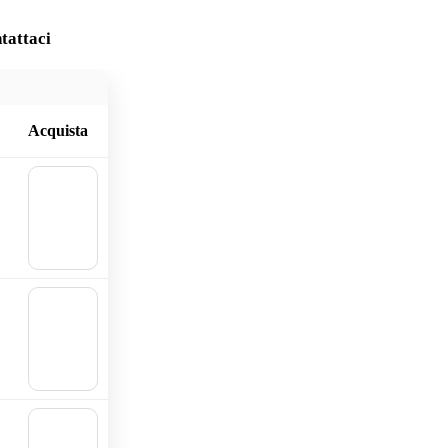
tattaci
Acquista
🛒
Aggiu
ngi al
carrell
o
🛒
Aggiu
ngi al
carrell
o
🛒
Aggiu