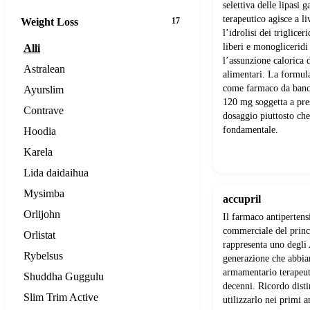
selettiva delle lipasi 
terapeutico agisce a l
Weight Loss
17
l’idrolisi dei triglicer
liberi e monogliceridi
Alli
l’assunzione calorica 
Astralean
alimentari. La formul
come farmaco da banco
Ayurslim
120 mg soggetta a pre
Contrave
dosaggio piuttosto ch
fondamentale.
Hoodia
Karela
Lida daidaihua
Mysimba
accupril
Orlijohn
Il farmaco antiperten
commerciale del princi
Orlistat
rappresenta uno degli
Rybelsus
generazione che abbia
armamentario terapeut
Shuddha Guggulu
decenni. Ricordo dist
Slim Trim Active
utilizzarlo nei primi a