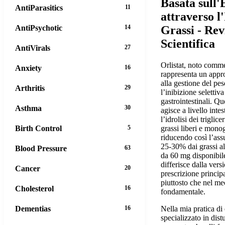
Basata sull'
AntiParasitics
11
attraverso l
Grassi - Rev
AntiPsychotic
14
Scientifica
AntiVirals
27
Orlistat, noto comme
Anxiety
16
rappresenta un appr
alla gestione del pe
Arthritis
29
l’inibizione selettiva
gastrointestinali. Q
Asthma
30
agisce a livello inte
l’idrolisi dei triglice
grassi liberi e monog
Birth Control
5
riducendo così l’assu
25-30% dai grassi a
Blood Pressure
63
da 60 mg disponibi
differisce dalla ver
Cancer
20
prescrizione princi
piuttosto che nel m
Cholesterol
16
fondamentale.
Nella mia pratica d
Dementias
16
specializzato in dist