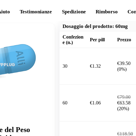
Aiuto
Testimonianze
Spedizione
Rimborso
Con
Dosaggio del prodotto:
60mg
Confezion
Per pill
Prezzo
e (n.)
€39.50
30
€1.32
(0%)
€79.00
60
€1.06
€63.58
(20%)
ne del Peso
€118.50