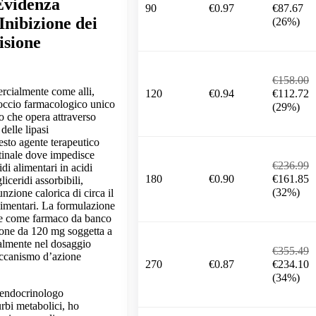
Evidenza
90
€0.97
€87.67
'Inibizione dei
(26%)
isione
€158.00
rcialmente come alli,
120
€0.94
€112.72
occio farmacologico unico
(29%)
so che opera attraverso
 delle lipasi
uesto agente terapeutico
stinale dove impedisce
€236.99
ridi alimentari in acidi
180
€0.90
€161.85
liceridi assorbibili,
(32%)
nzione calorica di circa il
limentari. La formulazione
le come farmaco da banco
sione da 120 mg soggetta a
palmente nel dosaggio
€355.49
eccanismo d’azione
270
€0.87
€234.10
(34%)
i endocrinologo
urbi metabolici, ho