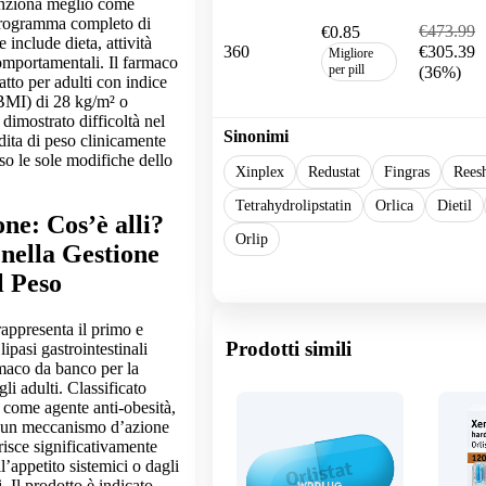
funziona meglio come
rogramma completo di
€473.99
€0.85
 include dieta, attività
360
€305.39
Migliore
omportamentali. Il farmaco
per pill
(36%)
atto per adulti con indice
BMI) di 28 kg/m² o
dimostrato difficoltà nel
Sinonimi
ita di peso clinicamente
rso le sole modifiche dello
Xinplex
Redustat
Fingras
Rees
Tetrahydrolipstatin
Orlica
Dietil
one: Cos’è alli?
Orlip
 nella Gestione
 Peso
Show more
rappresenta il primo e
Prodotti simili
lipasi gastrointestinali
aco da banco per la
li adulti. Classificato
come agente anti-obesità,
o un meccanismo d’azione
risce significativamente
l’appetito sistemici o dagli
. Il prodotto è indicato