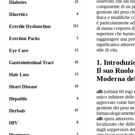
osservato che alli 
Diabetes
25
componente di un p
gestione del peso che
Diuretics
4
fisica e modifiche c
è particolarmente ad
Erectile Dysfunction
113
di massa corporea (
superiore che hanno 
Erection Packs
5
raggiungere una perd
significativa attrave
stile di vita.
Eye Care
12
1. Introduzi
Gastrointestinal Tract
45
Il suo Ruolo
Hair Loss
13
Moderna del
Heart Disease
43
alli
(orlistat 60 mg) 
unico inibitore delle 
Hepatitis
4
approvato come farm
gestione del peso neg
Herbals
47
farmacologicamente 
alli
opera attravers
HIV
8
localizzato che diffe
dagli soppressori del
Hormones
7
stimolanti metabolici