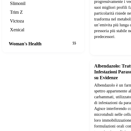
progressivamente i vec
Slimonil
suoi migliori profili 
Trim Z
particolarità risiede n
trasforma nel metaboli
Victoza
un’emivita più lunga 
Xenical
pressoria più stabile n
predecessori.
Woman's Health
55
Albendazolo: Trat
Infestazioni Parass
su Evidenze
Albendazolo è un far
spettro appartenente a
carbammati, utilizzato
di infestazioni da parass
Agisce interferendo c
microtubuli nelle cellu
loro immobilizzazione
formulazioni orali co