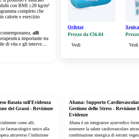
adulti con BMI ≥28 kg/m²
rogramma completo che
in calorie e esercizio
Orlistat
Xenica
ca contemporanea,
alli
Prezzo da €56.84
Prezzo
erapeutica importante tra
ile di vita e gli interve…
Vedi
Vedi
Peso Basata sull'Evidenza
Abana: Supporto Cardiovascolar
ione dei Grassi - Revisione
Gestione dello Stress - Revisione 
Evidenze
cialmente come alli,
Abana è un integratore ayurvedico form
cio farmacologico unico alla
sostenere la salute cardiovascolare attra
opera attraverso l’inibizione
combinazione sinergica di estratti vegeta