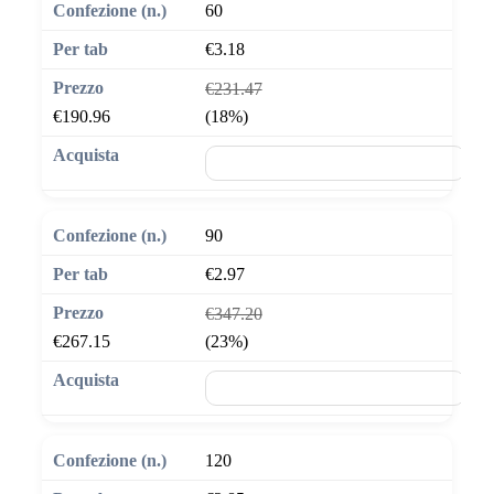
60
€3.18
€231.47
€190.96
(18%)
🛒 Aggiungi al carrello
90
€2.97
€347.20
€267.15
(23%)
🛒 Aggiungi al carrello
120