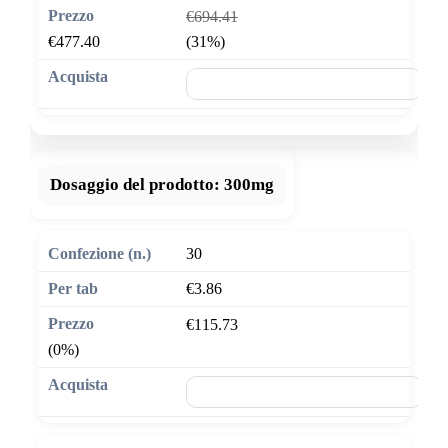
€694.41
€477.40
(31%)
🛒 Aggiungi al carrello
Dosaggio del prodotto:
300mg
30
€3.86
€115.73
(0%)
🛒 Aggiungi al carrello