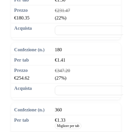
€231.47
€180.35
(22%)
🛒 Aggiungi al carrello
180
€1.41
€347.20
€254.62
(27%)
🛒 Aggiungi al carrello
360
€1.33
Migliore per tab