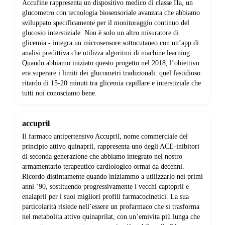
Accufine rappresenta un dispositivo medico di classe IIa, un
glucometro con tecnologia biosensoriale avanzata che abbiamo
sviluppato specificamente per il monitoraggio continuo del
glucosio interstiziale. Non è solo un altro misuratore di
glicemia - integra un microsensore sottocutaneo con un’app di
analisi predittiva che utilizza algoritmi di machine learning.
Quando abbiamo iniziato questo progetto nel 2018, l’obiettivo
era superare i limiti dei glucometri tradizionali: quel fastidioso
ritardo di 15-20 minuti tra glicemia capillare e interstiziale che
tutti noi conosciamo bene.
accupril
Il farmaco antipertensivo Accupril, nome commerciale del
principio attivo quinapril, rappresenta uno degli ACE-inibitori
di seconda generazione che abbiamo integrato nel nostro
armamentario terapeutico cardiologico ormai da decenni.
Ricordo distintamente quando iniziammo a utilizzarlo nei primi
anni ‘90, sostituendo progressivamente i vecchi captopril e
enalapril per i suoi migliori profili farmacocinetici. La sua
particolarità risiede nell’essere un profarmaco che si trasforma
nel metabolita attivo quinaprilat, con un’emivita più lunga che