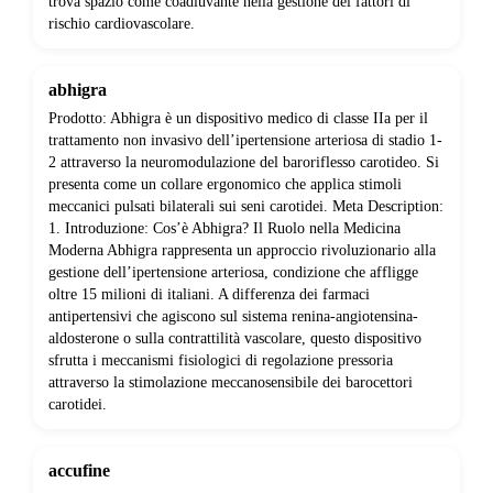
trova spazio come coadiuvante nella gestione dei fattori di
rischio cardiovascolare.
abhigra
Prodotto: Abhigra è un dispositivo medico di classe IIa per il
trattamento non invasivo dell’ipertensione arteriosa di stadio 1-
2 attraverso la neuromodulazione del baroriflesso carotideo. Si
presenta come un collare ergonomico che applica stimoli
meccanici pulsati bilaterali sui seni carotidei. Meta Description:
1. Introduzione: Cos’è Abhigra? Il Ruolo nella Medicina
Moderna Abhigra rappresenta un approccio rivoluzionario alla
gestione dell’ipertensione arteriosa, condizione che affligge
oltre 15 milioni di italiani. A differenza dei farmaci
antipertensivi che agiscono sul sistema renina-angiotensina-
aldosterone o sulla contrattilità vascolare, questo dispositivo
sfrutta i meccanismi fisiologici di regolazione pressoria
attraverso la stimolazione meccanosensibile dei barocettori
carotidei.
accufine