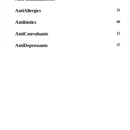
AntiAllergics
31
Antibiotics
66
AntiConvulsants
12
AntiDepressants
37
AntiFungals
8
AntiParasitics
11
AntiPsychotic
14
AntiVirals
27
Anxiety
16
Arthritis
29
Asthma
30