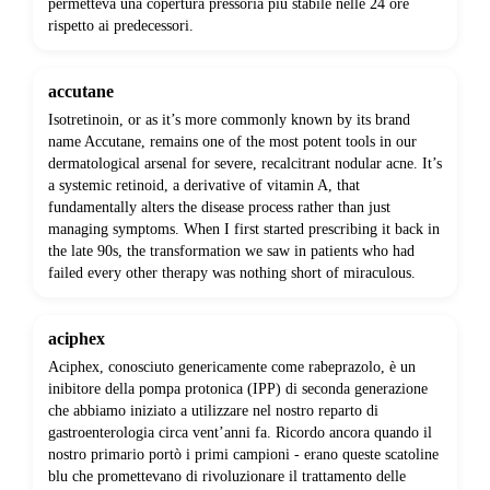
permetteva una copertura pressoria più stabile nelle 24 ore
rispetto ai predecessori.
accutane
Isotretinoin, or as it’s more commonly known by its brand
name Accutane, remains one of the most potent tools in our
dermatological arsenal for severe, recalcitrant nodular acne. It’s
a systemic retinoid, a derivative of vitamin A, that
fundamentally alters the disease process rather than just
managing symptoms. When I first started prescribing it back in
the late 90s, the transformation we saw in patients who had
failed every other therapy was nothing short of miraculous.
aciphex
Aciphex, conosciuto genericamente come rabeprazolo, è un
inibitore della pompa protonica (IPP) di seconda generazione
che abbiamo iniziato a utilizzare nel nostro reparto di
gastroenterologia circa vent’anni fa. Ricordo ancora quando il
nostro primario portò i primi campioni - erano queste scatoline
blu che promettevano di rivoluzionare il trattamento delle