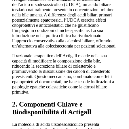
dell’acido ursodesossicolico (UDCA), un acido biliare
terziario naturalmente presente in concentrazioni minime
nella bile umana. A differenza degli acidi biliari primari
potenzialmente epatotossici, l’UDCA esercita effetti
citoprotettivi e anticolestatici che ne giustificano
l’impiego in condizioni cliniche specifiche. La sua
introduzione nella pratica clinica ha rivoluzionato
l’approccio conservativo alla calcolosi biliare, offrendo
un’alternativa alla colecistectomia per pazienti selezionati.
Il razionale terapeutico dell’Actigall risiede nella sua
capacità di modificare la composizione della bile,
riducendo la secrezione biliare di colesterolo e
promuovendo la dissoluzione dei calcoli di colesterolo
preesistenti. Questo meccanismo, combinato con effetti
epatoprotettivi documentati, ne ha esteso le indicazioni a
patologie epatiche colestatiche come la cirrosi biliare
primitiva.
2. Componenti Chiave e
Biodisponibilità di Actigall
La molecola di acido ursodesossicolico presenta