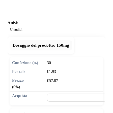
Attivi:
Ursodiol
Dosaggio del prodotto:
150mg
30
€1.93
€57.87
(0%)
🛒 Aggiungi al carrello