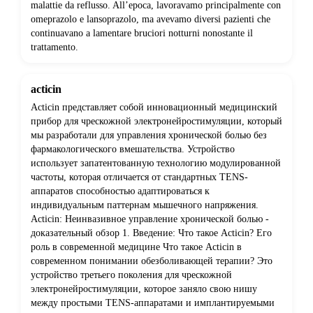
malattie da reflusso. All’epoca, lavoravamo principalmente con
omeprazolo e lansoprazolo, ma avevamo diversi pazienti che
continuavano a lamentare bruciori notturni nonostante il
trattamento.
acticin
Acticin представляет собой инновационный медицинский
прибор для чрескожной электронейростимуляции, который
мы разработали для управления хронической болью без
фармакологического вмешательства. Устройство
использует запатентованную технологию модулированной
частоты, которая отличается от стандартных TENS-
аппаратов способностью адаптироваться к
индивидуальным паттернам мышечного напряжения.
Acticin: Неинвазивное управление хронической болью -
доказательный обзор 1. Введение: Что такое Acticin? Его
роль в современной медицине Что такое Acticin в
современном понимании обезболивающей терапии? Это
устройство третьего поколения для чрескожной
электронейростимуляции, которое заняло свою нишу
между простыми TENS-аппаратами и имплантируемыми