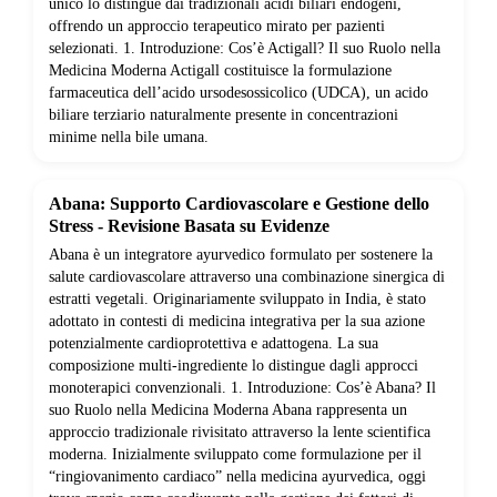
unico lo distingue dai tradizionali acidi biliari endogeni,
offrendo un approccio terapeutico mirato per pazienti
selezionati. 1. Introduzione: Cos’è Actigall? Il suo Ruolo nella
Medicina Moderna Actigall costituisce la formulazione
farmaceutica dell’acido ursodesossicolico (UDCA), un acido
biliare terziario naturalmente presente in concentrazioni
minime nella bile umana.
Abana: Supporto Cardiovascolare e Gestione dello
Stress - Revisione Basata su Evidenze
Abana è un integratore ayurvedico formulato per sostenere la
salute cardiovascolare attraverso una combinazione sinergica di
estratti vegetali. Originariamente sviluppato in India, è stato
adottato in contesti di medicina integrativa per la sua azione
potenzialmente cardioprotettiva e adattogena. La sua
composizione multi-ingrediente lo distingue dagli approcci
monoterapici convenzionali. 1. Introduzione: Cos’è Abana? Il
suo Ruolo nella Medicina Moderna Abana rappresenta un
approccio tradizionale rivisitato attraverso la lente scientifica
moderna. Inizialmente sviluppato come formulazione per il
“ringiovanimento cardiaco” nella medicina ayurvedica, oggi