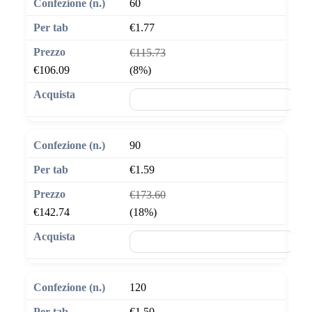
60
€1.77
€115.73
€106.09
(8%)
🛒 Aggiungi al carrello
90
€1.59
€173.60
€142.74
(18%)
🛒 Aggiungi al carrello
120
€1.50