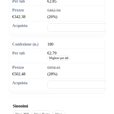
€2.85
€462.94
€342.38
(26%)
🛒 Aggiungi al carrello
180
€2.79
Migliore per tab
€694.41
€502.48
(28%)
🛒 Aggiungi al carrello
Sinonimi